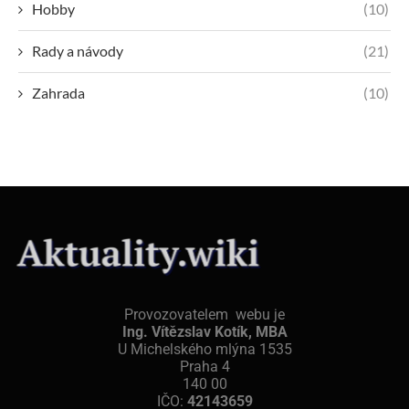
Hobby
(10)
Rady a návody
(21)
Zahrada
(10)
Provozovatelem webu je
Ing. Vítězslav Kotík, MBA
U Michelského mlýna 1535
Praha 4
140 00
IČO:
42143659