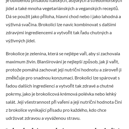
je oblíbenou přísadou italských, asijských a středomořských
jídel a také mnoha vegetariánských a veganských receptů.
Dá se použít jako příloha, hlavní chod nebo i jako lahodná a
výživná svačina. Brokolici lze navíc kombinovat s dalšími
zdravými ingrediencemi a vytvořit tak řadu chutných a
výživných jídel.
Brokolice je zelenina, která se nejlépe vaří, aby si zachovala
maximum živin. Blanšírování je nejlepší způsob, jak ji vařit,
protože pomáhá zachovat její nutriční hodnotu a zároveň ji
změkčuje pro snadnou konzumaci. Brokolici lze spárovat s
řadou dalších ingrediencí a vytvořit tak zdravé a chutné
pokrmy, jako je brokolicová krémová polévka nebo lehký
salát. Její všestrannost při vaření a její nutriční hodnota činí
z brokolice vynikající přísadu pro každého, kdo chce
udržovat zdravou a vyváženou stravu.