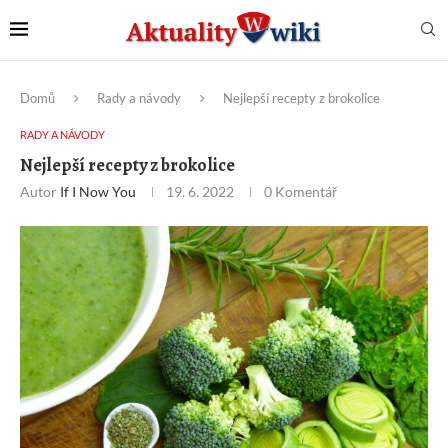
Domů
Rady a návody
Nejlepší recepty z brokolice
RADY A NÁVODY
Nejlepší recepty z brokolice
Autor
If I Now You
19. 6. 2022
0 Komentář