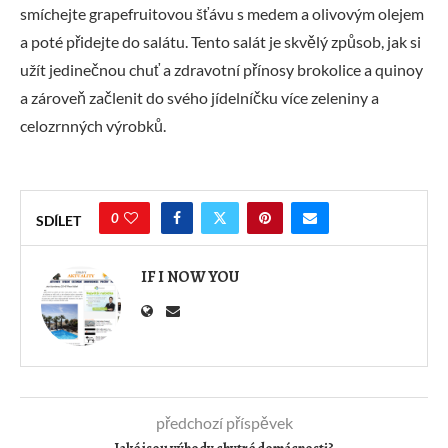
smíchejte grapefruitovou šťávu s medem a olivovým olejem
a poté přidejte do salátu. Tento salát je skvělý způsob, jak si
užít jedinečnou chuť a zdravotní přínosy brokolice a quinoy
a zároveň začlenit do svého jídelníčku více zeleniny a
celozrnných výrobků.
0
SDÍLET
IF I NOW YOU
předchozí příspěvek