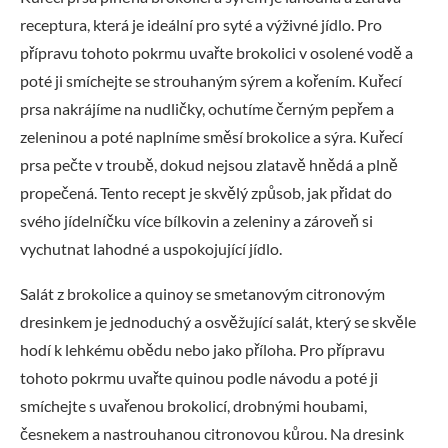
receptura, která je ideální pro syté a výživné jídlo. Pro
přípravu tohoto pokrmu uvařte brokolici v osolené vodě a
poté ji smíchejte se strouhaným sýrem a kořením. Kuřecí
prsa nakrájíme na nudličky, ochutíme černým pepřem a
zeleninou a poté naplníme směsí brokolice a sýra. Kuřecí
prsa pečte v troubě, dokud nejsou zlatavě hnědá a plně
propečená. Tento recept je skvělý způsob, jak přidat do
svého jídelníčku více bílkovin a zeleniny a zároveň si
vychutnat lahodné a uspokojující jídlo.
Salát z brokolice a quinoy se smetanovým citronovým
dresinkem je jednoduchý a osvěžující salát, který se skvěle
hodí k lehkému obědu nebo jako příloha. Pro přípravu
tohoto pokrmu uvařte quinou podle návodu a poté ji
smíchejte s uvařenou brokolicí, drobnými houbami,
česnekem a nastrouhanou citronovou kůrou. Na dresink