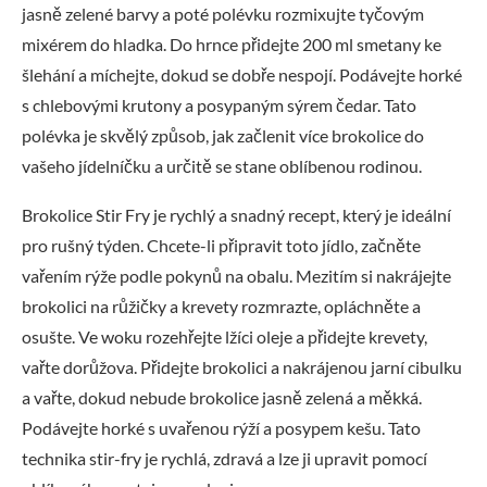
jasně zelené barvy a poté polévku rozmixujte tyčovým
mixérem do hladka. Do hrnce přidejte 200 ml smetany ke
šlehání a míchejte, dokud se dobře nespojí. Podávejte horké
s chlebovými krutony a posypaným sýrem čedar. Tato
polévka je skvělý způsob, jak začlenit více brokolice do
vašeho jídelníčku a určitě se stane oblíbenou rodinou.
Brokolice Stir Fry je rychlý a snadný recept, který je ideální
pro rušný týden. Chcete-li připravit toto jídlo, začněte
vařením rýže podle pokynů na obalu. Mezitím si nakrájejte
brokolici na růžičky a krevety rozmrazte, opláchněte a
osušte. Ve woku rozehřejte lžíci oleje a přidejte krevety,
vařte dorůžova. Přidejte brokolici a nakrájenou jarní cibulku
a vařte, dokud nebude brokolice jasně zelená a měkká.
Podávejte horké s uvařenou rýží a posypem kešu. Tato
technika stir-fry je rychlá, zdravá a lze ji upravit pomocí