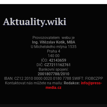
Provozovatelem webu je
Ing. Vítězslav Kotík, MBA
U Michelského mlýna 1535
Praha 4
140 00
IČO:
42143659
DIČ:
CZ7211162761
Bankovní spojení:
2001807788/2010
IBAN: CZ12 2010 0000 0020 0180 7788 SWIFT: FIOBCZPP
Kontaktovat nás můžete na mailu:
Redakce:
info@press-
media.cz