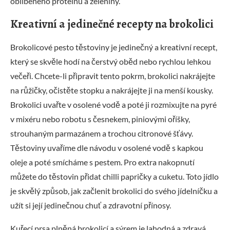
oblíbeného proteinu a zeleniny.
Kreativní a jedinečné recepty na brokolici
Brokolicové pesto těstoviny je jedinečný a kreativní recept,
který se skvěle hodí na čerstvý oběd nebo rychlou lehkou
večeři. Chcete-li připravit tento pokrm, brokolici nakrájejte
na růžičky, očistěte stopku a nakrájejte ji na menší kousky.
Brokolici uvařte v osolené vodě a poté ji rozmixujte na pyré
v mixéru nebo robotu s česnekem, piniovými oříšky,
strouhaným parmazánem a trochou citronové šťávy.
Těstoviny uvaříme dle návodu v osolené vodě s kapkou
oleje a poté smícháme s pestem. Pro extra nakopnutí
můžete do těstovin přidat chilli papričky a cuketu. Toto jídlo
je skvělý způsob, jak začlenit brokolici do svého jídelníčku a
užít si její jedinečnou chuť a zdravotní přínosy.
Kuřecí prsa plněná brokolicí a sýrem je lahodná a zdravá