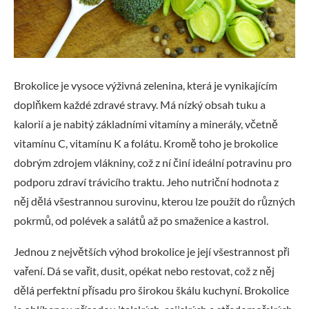
Brokolice je vysoce výživná zelenina, která je vynikajícím
doplňkem každé zdravé stravy. Má nízký obsah tuku a
kalorií a je nabitý základními vitamíny a minerály, včetně
vitamínu C, vitamínu K a folátu. Kromě toho je brokolice
dobrým zdrojem vlákniny, což z ní činí ideální potravinu pro
podporu zdraví trávicího traktu. Jeho nutriční hodnota z
něj dělá všestrannou surovinu, kterou lze použít do různých
pokrmů, od polévek a salátů až po smaženice a kastrol.
Jednou z největších výhod brokolice je její všestrannost při
vaření. Dá se vařit, dusit, opékat nebo restovat, což z něj
dělá perfektní přísadu pro širokou škálu kuchyní. Brokolice