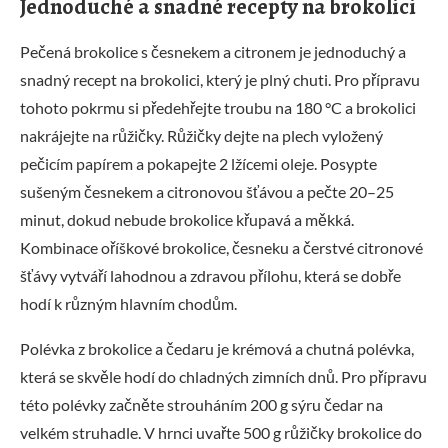
Jednoduché a snadné recepty na brokolici
Pečená brokolice s česnekem a citronem je jednoduchý a
snadný recept na brokolici, který je plný chuti. Pro přípravu
tohoto pokrmu si předehřejte troubu na 180 °C a brokolici
nakrájejte na růžičky. Růžičky dejte na plech vyložený
pečicím papírem a pokapejte 2 lžícemi oleje. Posypte
sušeným česnekem a citronovou šťávou a pečte 20–25
minut, dokud nebude brokolice křupavá a měkká.
Kombinace oříškové brokolice, česneku a čerstvé citronové
šťávy vytváří lahodnou a zdravou přílohu, která se dobře
hodí k různým hlavním chodům.
Polévka z brokolice a čedaru je krémová a chutná polévka,
která se skvěle hodí do chladných zimních dnů. Pro přípravu
této polévky začněte strouháním 200 g sýru čedar na
velkém struhadle. V hrnci uvařte 500 g růžičky brokolice do