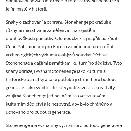
odhalování nových informací o této starověké památce a
jejím místě v historii.
Snahy o zachování a ochranu Stonehenge pokračují s
různými iniciativami zaměřenými na zajištění
dlouhověkosti památky. Olomoucký kraj například zřídil
Cenu Patrimonium pro Futuro zaměřenou na ocenění
archeologických výzkumů a objevů souvisejících se
Stonehenge a dalšími památkami kulturního dědictví. Tyto
snahy odrážejí význam Stonehenge jako kulturní a
historické památky a také potřebu ji chránit pro budoucí
generace. Jako symbol lidské vynalézavosti a kreativity
zaujímá Stonehenge jedinečné místo ve světovém
kulturním dědictví a je nezbytné, aby bylo chráněno a
uchováno pro budoucí generace.
Stonehenge má významný význam pro budoucí generace a