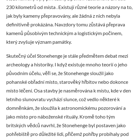
230 kilometrů od místa . Existují různé teorie a názory na to,
jak byly kameny přepravovány, ale žádná z nich nebyla
definitivně prokázána. Navzdory tomu zůstává přeprava
kamenů působivým technickým a logistickým počinem,
který zvyšuje význam památky.
Skutečný účel Stonehenge je stále předmětem debat mezi
archeology a historiky. I když existuje mnoho teorií o jeho
původním účelu, věří se, že Stonehenge sloužil jako
pohanské obřadní místo, starověký hřbitov nebo dokonce
místo léčení. Osa stavby je nasměrována k místu, kde v den
letního slunovratu vychází slunce, což vedlo některé k
domněnkám, že sloužila k astronomickému pozorování a
jako místo pro náboženské rituály. Kromě toho tým
britských vědců navrhl, že Stonehenge byl postaven jako
pohřebiště pro důležité lidi, přičemž pohřby probíhaly pod