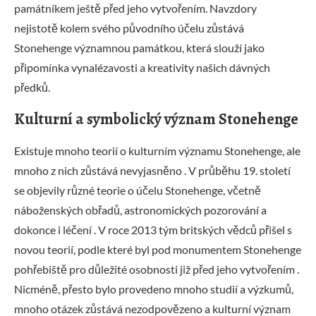
památníkem ještě před jeho vytvořením. Navzdory
nejistotě kolem svého původního účelu zůstává
Stonehenge významnou památkou, která slouží jako
připomínka vynalézavosti a kreativity našich dávných
předků.
Kulturní a symbolický význam Stonehenge
Existuje mnoho teorií o kulturním významu Stonehenge, ale
mnoho z nich zůstává nevyjasněno . V průběhu 19. století
se objevily různé teorie o účelu Stonehenge, včetně
náboženských obřadů, astronomických pozorování a
dokonce i léčení . V roce 2013 tým britských vědců přišel s
novou teorií, podle které byl pod monumentem Stonehenge
pohřebiště pro důležité osobnosti již před jeho vytvořením .
Nicméně, přesto bylo provedeno mnoho studií a výzkumů,
mnoho otázek zůstává nezodpovězeno a kulturní význam