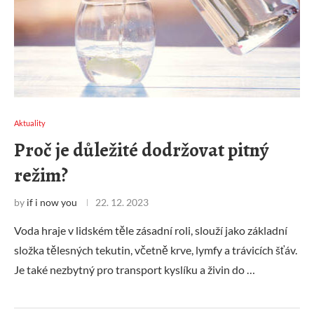
Aktuality
Proč je důležité dodržovat pitný
režim?
by
if i now you
22. 12. 2023
Voda hraje v lidském těle zásadní roli, slouží jako základní
složka tělesných tekutin, včetně krve, lymfy a trávicích šťáv.
Je také nezbytný pro transport kyslíku a živin do …