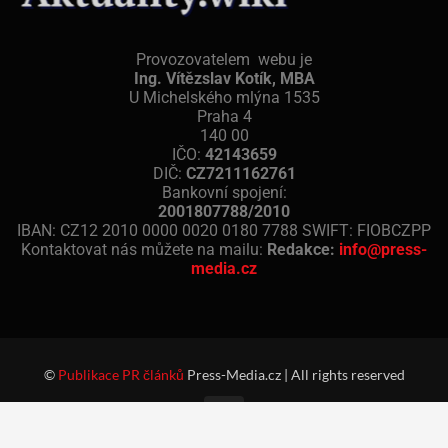
Provozovatelem webu je
Ing. Vítězslav Kotík, MBA
U Michelského mlýna 1535
Praha 4
140 00
IČO:
42143659
DIČ:
CZ7211162761
Bankovní spojení:
2001807788/2010
IBAN: CZ12 2010 0000 0020 0180 7788 SWIFT: FIOBCZPP
Kontaktovat nás můžete na mailu:
Redakce:
info@press-
media.cz
©
Publikace PR článků
Press-Media.cz | All rights reserved