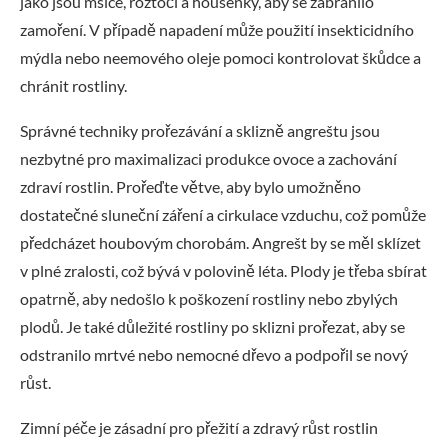
jako jsou mšice, roztoči a housenky, aby se zabránilo
zamoření. V případě napadení může použití insekticidního
mýdla nebo neemového oleje pomoci kontrolovat škůdce a
chránit rostliny.
Správné techniky prořezávání a sklizně angreštu jsou
nezbytné pro maximalizaci produkce ovoce a zachování
zdraví rostlin. Prořeďte větve, aby bylo umožněno
dostatečné sluneční záření a cirkulace vzduchu, což pomůže
předcházet houbovým chorobám. Angrešt by se měl sklízet
v plné zralosti, což bývá v polovině léta. Plody je třeba sbírat
opatrně, aby nedošlo k poškození rostliny nebo zbylých
plodů. Je také důležité rostliny po sklizni prořezat, aby se
odstranilo mrtvé nebo nemocné dřevo a podpořil se nový
růst.
Zimní péče je zásadní pro přežití a zdravý růst rostlin