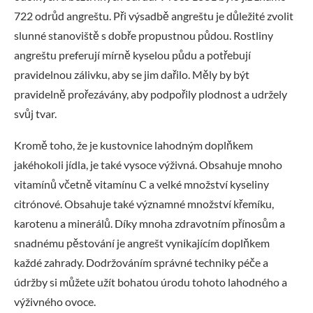
722 odrůd angreštu. Při výsadbě angreštu je důležité zvolit
slunné stanoviště s dobře propustnou půdou. Rostliny
angreštu preferují mírně kyselou půdu a potřebují
pravidelnou zálivku, aby se jim dařilo. Měly by být
pravidelně prořezávány, aby podpořily plodnost a udržely
svůj tvar.
Kromě toho, že je kustovnice lahodným doplňkem
jakéhokoli jídla, je také vysoce výživná. Obsahuje mnoho
vitamínů včetně vitamínu C a velké množství kyseliny
citrónové. Obsahuje také významné množství křemíku,
karotenu a minerálů. Díky mnoha zdravotním přínosům a
snadnému pěstování je angrešt vynikajícím doplňkem
každé zahrady. Dodržováním správné techniky péče a
údržby si můžete užít bohatou úrodu tohoto lahodného a
výživného ovoce.