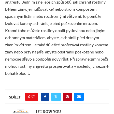
angreštu. Jedním z nejlepších způsobů, jak chránit rostliny
během zimy, je mulčovat keř nebo strom kompostem,
spadaným listím nebo rozdrcenými větvemi. To pomůže
izolovat kořeny a chránit je před poškozením mrazem.
Kromě toho můžete rostliny obalit pytlovinou nebo jiným
ochranným materiálem, abyste je chránili před drsným
zimním větrem. Je také důležité prořezávat rostliny koncem
zimy nebo brzy na jaře, abyste odstranili poškozené nebo
nemocné dřevo a podpořili nový růst. Při správné zimní péči
mohou rostliny angreštu prosperovat a v následující sezóně
bohatě plodit.
0
SDÍLET
IF I NOW YOU