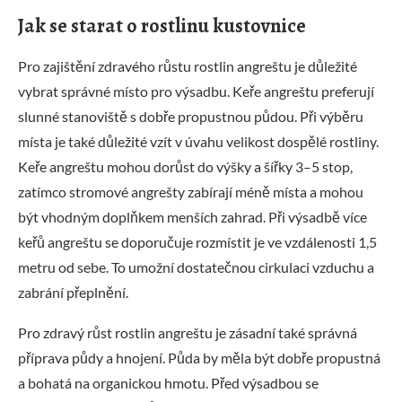
Jak se starat o rostlinu kustovnice
Pro zajištění zdravého růstu rostlin angreštu je důležité
vybrat správné místo pro výsadbu. Keře angreštu preferují
slunné stanoviště s dobře propustnou půdou. Při výběru
místa je také důležité vzít v úvahu velikost dospělé rostliny.
Keře angreštu mohou dorůst do výšky a šířky 3–5 stop,
zatímco stromové angrešty zabírají méně místa a mohou
být vhodným doplňkem menších zahrad. Při výsadbě více
keřů angreštu se doporučuje rozmístit je ve vzdálenosti 1,5
metru od sebe. To umožní dostatečnou cirkulaci vzduchu a
zabrání přeplnění.
Pro zdravý růst rostlin angreštu je zásadní také správná
příprava půdy a hnojení. Půda by měla být dobře propustná
a bohatá na organickou hmotu. Před výsadbou se