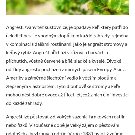
Angrešt, zvaný též kustovnice, je opadavý keř, který patří do
čeledi Ribes. Je vhodným doplňkem každé zahrady, zejména
v kombinaci s dalšími rostlinami, jako je angrešt stromový a
keřový rybíz. Angrešt přichází v různých barvách a
příchutích, včetně červené a bílé, sladké a kyselé. Divoké
odrůdy angreštu pocházejí z mírných pásem Evropy, Asie a
Ameriky a záměrné šlechtění vedlo k větším plodům a
zlepšeným vlastnostem. Tyto dlouhověké stromy a keře
mohou nést dobré ovoce až třicet let, což z nich činí investici
do každé zahrady.
Angrešt lze pěstovat z divokých sazenic, hrnkových rostlin
nebo řízků. V současné době je velký zájem o pěstování
odolných a beztrnných odrůd. V roce 1831 bylo již známo