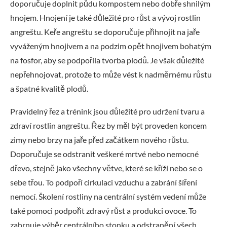
doporučuje doplnit půdu kompostem nebo dobře shnilým
hnojem. Hnojení je také důležité pro růst a vývoj rostlin
angreštu. Keře angreštu se doporučuje přihnojit na jaře
vyváženým hnojivem a na podzim opět hnojivem bohatým
na fosfor, aby se podpořila tvorba plodů. Je však důležité
nepřehnojovat, protože to může vést k nadměrnému růstu
a špatné kvalitě plodů.
Pravidelný řez a trénink jsou důležité pro udržení tvaru a
zdraví rostlin angreštu. Řez by měl být proveden koncem
zimy nebo brzy na jaře před začátkem nového růstu.
Doporučuje se odstranit veškeré mrtvé nebo nemocné
dřevo, stejně jako všechny větve, které se kříží nebo se o
sebe třou. To podpoří cirkulaci vzduchu a zabrání šíření
nemocí. Školení rostliny na centrální systém vedení může
také pomoci podpořit zdravý růst a produkci ovoce. To
zahrnuje výběr centrálního stonku a odstranění všech