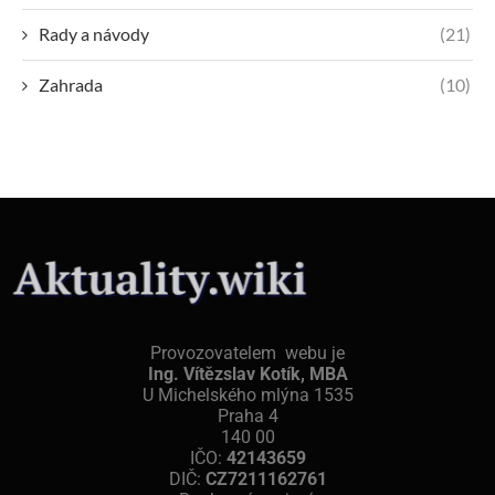
Rady a návody
(21)
Zahrada
(10)
Provozovatelem webu je
Ing. Vítězslav Kotík, MBA
U Michelského mlýna 1535
Praha 4
140 00
IČO:
42143659
DIČ:
CZ7211162761