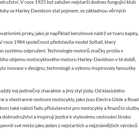
užství. V roce 1925 byl založen nejstarší dodnes fungující klub
oby se Harley Davidson stal pojmem, se základnou věrných
tivními prvky, jako je například benzinová nádrž ve tvaru kapky,
V roce 1984 společnost představila model Softail, který
ho systému odpružení. Technologie motorů značky prošla v
tšího objemu motocyklového motoru Harley-Davidson v té době,
yto inovace v designu, technologii a výkonu inspirovaly fanoušky
aždý má jedinečný charakter a jiný styl jízdy. Od klasického
é a všestranné cestovní motocykly, jako jsou Electra Glide a Road
on také nabízí řadu příslušenství pro motocykly a finanční služby
dobrodružství a inspirují jezdce k stylovému cestování široko
upevnil své místo jako jeden z nejstarších a nejznámějších výrobců