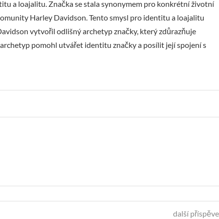
tu a loajalitu. Značka se stala synonymem pro konkrétní životní
t komunity Harley Davidson. Tento smysl pro identitu a loajalitu
Davidson vytvořil odlišný archetyp značky, který zdůrazňuje
chetyp pomohl utvářet identitu značky a posílit její spojení s
další příspěv