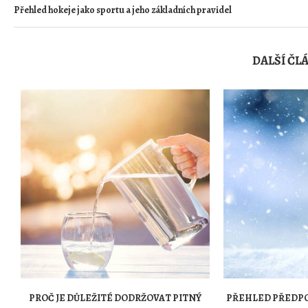
Přehled hokeje jako sportu a jeho základních pravidel
DALŠÍ ČL
PROČ JE DŮLEŽITÉ DODRŽOVAT PITNÝ
PŘEHLED PŘEDPO