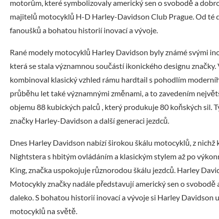
motorům, které symbolizovaly americký sen o svobodě a dobrodr
majitelů motocyklů H-D Harley-Davidson Club Prague. Od té d
fanoušků a bohatou historií inovací a vývoje.
Rané modely motocyklů Harley Davidson byly známé svými inova
která se stala významnou součástí ikonického designu značky. 
kombinoval klasický vzhled rámu hardtail s pohodlím moderní
průběhu let také významnými změnami, a to zavedením nejvě
objemu 88 kubických palců , který produkuje 80 koňských sil. T
značky Harley-Davidson a další generaci jezdců.
Dnes Harley Davidson nabízí širokou škálu motocyklů, z nichž k
Nightstera s hbitým ovládáním a klasickým stylem až po výkonn
King, značka uspokojuje různorodou škálu jezdců. Harley Davids
Motocykly značky nadále představují americký sen o svobodě a 
daleko. S bohatou historií inovací a vývoje si Harley Davidson 
motocyklů na světě.