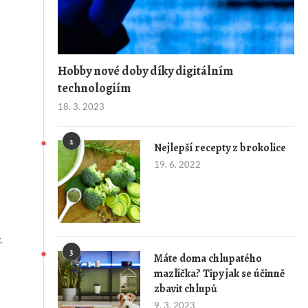
Hobby nové doby díky digitálním
technologiím
18. 3. 2023
2
Nejlepší recepty z brokolice
19. 6. 2022
.
3
Máte doma chlupatého
mazlíčka? Tipy jak se účinně
zbavit chlupů
9. 3. 2023