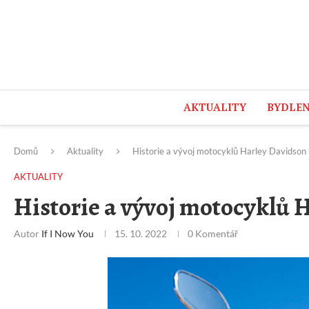
AKTUALITY
BYDLEN
Čtvrtek, 6 srpna, 2026
Domů
Aktuality
Historie a vývoj motocyklů Harley Davidson
AKTUALITY
Historie a vývoj motocyklů 
Autor
If I Now You
15. 10. 2022
0 Komentář