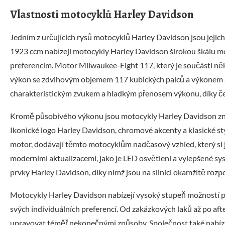
Vlastnosti motocyklů Harley Davidson
Jedním z určujících rysů motocyklů Harley Davidson jsou jej
1923 ccm nabízejí motocykly Harley Davidson širokou škálu m
preferencím. Motor Milwaukee-Eight 117, který je součástí ně
výkon se zdvihovým objemem 117 kubických palců a výkonem 
charakteristickým zvukem a hladkým přenosem výkonu, díky čemu
Kromě působivého výkonu jsou motocykly Harley Davidson znám
Ikonické logo Harley Davidson, chromové akcenty a klasické styl
motor, dodávají těmto motocyklům nadčasový vzhled, který si je
moderními aktualizacemi, jako je LED osvětlení a vylepšené sys
prvky Harley Davidson, díky nimž jsou na silnici okamžitě rozp
Motocykly Harley Davidson nabízejí vysoký stupeň možností př
svých individuálních preferencí. Od zakázkových laků až po a
upravovat téměř nekonečnými způsoby. Společnost také nabízí