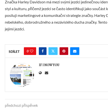
Značka Harley Davidson má mezi svými jezdci jedinečnou identi
styl a kulturu, přičemž jezdci se často identifikují jako součás
posilují marketingové a komunikační strategie značky. Harley 
rebelského, dobrodružného a nezávislého ducha značky. Tento ar
jejími jezdci.
0
SDÍLET
IF I NOW YOU
předchozí příspěvek