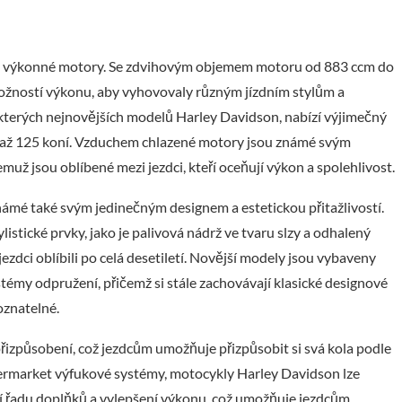
ich výkonné motory. Se zdvihovým objemem motoru od 883 ccm do
ožností výkonu, aby vyhovovaly různým jízdním stylům a
kterých nejnovějších modelů Harley Davidson, nabízí výjimečný
až 125 koní. Vzduchem chlazené motory jsou známé svým
ž jsou oblíbené mezi jezdci, kteří oceňují výkon a spolehlivost.
é také svým jedinečným designem a estetickou přitažlivostí.
istické prvky, jako je palivová nádrž ve tvaru slzy a odhalený
zdci oblíbili po celá desetiletí. Novější modely jsou vybaveny
témy odpružení, přičemž si stále zachovávají klasické designové
oznatelné.
izpůsobení, což jezdcům umožňuje přizpůsobit si svá kola podle
ftermarket výfukové systémy, motocykly Harley Davidson lze
 řadu doplňků a vylepšení výkonu, což umožňuje jezdcům