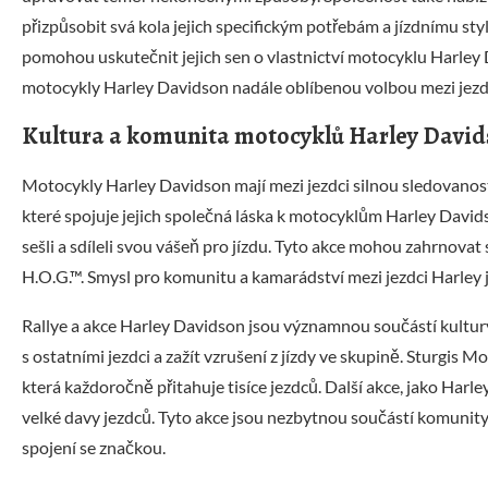
přizpůsobit svá kola jejich specifickým potřebám a jízdnímu sty
pomohou uskutečnit jejich sen o vlastnictví motocyklu Harley
motocykly Harley Davidson nadále oblíbenou volbou mezi jezdci, 
Kultura a komunita motocyklů Harley David
Motocykly Harley Davidson mají mezi jezdci silnou sledovanos
které spojuje jejich společná láska k motocyklům Harley Davidso
sešli a sdíleli svou vášeň pro jízdu. Tyto akce mohou zahrnovat
H.O.G.™. Smysl pro komunitu a kamarádství mezi jezdci Harley je
Rallye a akce Harley Davidson jsou významnou součástí kultury a
s ostatními jezdci a zažít vzrušení z jízdy ve skupině. Sturgis 
která každoročně přitahuje tisíce jezdců. Další akce, jako Ha
velké davy jezdců. Tyto akce jsou nezbytnou součástí komunity
spojení se značkou.