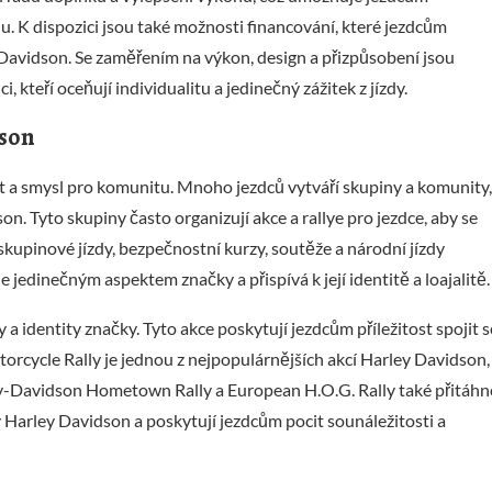
lu. K dispozici jsou také možnosti financování, které jezdcům
 Davidson. Se zaměřením na výkon, design a přizpůsobení jsou
kteří oceňují individualitu a jedinečný zážitek z jízdy.
son
t a smysl pro komunitu. Mnoho jezdců vytváří skupiny a komunity,
n. Tyto skupiny často organizují akce a rallye pro jezdce, aby se
 skupinové jízdy, bezpečnostní kurzy, soutěže a národní jízdy
 jedinečným aspektem značky a přispívá k její identitě a loajalitě.
 identity značky. Tyto akce poskytují jezdcům příležitost spojit s
Motorcycle Rally je jednou z nejpopulárnějších akcí Harley Davidson,
rley-Davidson Hometown Rally a European H.O.G. Rally také přitáhn
 Harley Davidson a poskytují jezdcům pocit sounáležitosti a