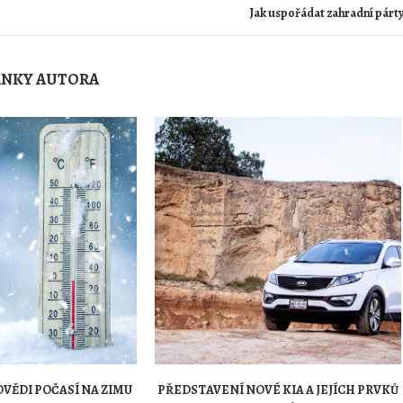
Jak uspořádat zahradní párt
ÁNKY AUTORA
VĚDI POČASÍ NA ZIMU
PŘEDSTAVENÍ NOVÉ KIA A JEJÍCH PRVKŮ