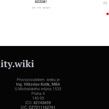
REŽIM?
23.
22. 12. 2023
Provozovatelem webu je
Ing. Vítězslav Kotík, MBA
U Michelského mlýna 1535
Praha 4
140 00
IČO:
42143659
DIČ:
CZ7211162761