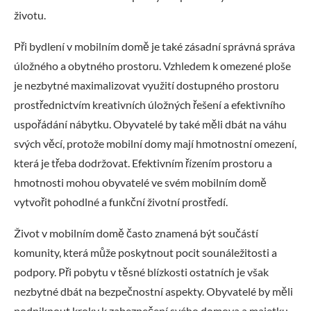
životu.
Při bydlení v mobilním domě je také zásadní správná správa
úložného a obytného prostoru. Vzhledem k omezené ploše
je nezbytné maximalizovat využití dostupného prostoru
prostřednictvím kreativních úložných řešení a efektivního
uspořádání nábytku. Obyvatelé by také měli dbát na váhu
svých věcí, protože mobilní domy mají hmotnostní omezení,
která je třeba dodržovat. Efektivním řízením prostoru a
hmotnosti mohou obyvatelé ve svém mobilním domě
vytvořit pohodlné a funkční životní prostředí.
Život v mobilním domě často znamená být součástí
komunity, která může poskytnout pocit sounáležitosti a
podpory. Při pobytu v těsné blízkosti ostatních je však
nezbytné dbát na bezpečnostní aspekty. Obyvatelé by měli
podniknout kroky k zabezpečení svého domova a majetku,