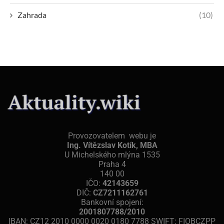
Zahrada
(10)
Provozovatelem webu je
Ing. Vítězslav Kotík, MBA
U Michelského mlýna 1535
Praha 4
140 00
IČO:
42143659
DIČ:
CZ7211162761
Bankovní spojení:
2001807788/2010
IBAN: CZ12 2010 0000 0020 0180 7788 SWIFT: FIOBCZPP