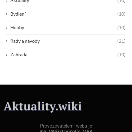
Aktuality
(10)
Bydlení
(10)
Hobby
(10)
Rady a návody
(21)
Zahrada
(10)
Provozovatelem webu je
Ing. Vítězslav Kotík, MBA