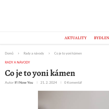
AKTUALITY
BYDLEN
Sobota, 8 srpna, 2026
Domů
Rady a návody
Co je to yoni kámen
RADY A NÁVODY
Co je to yoni kámen
Autor
If I Now You
21. 2. 2024
0 Komentář