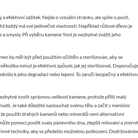
efektivní zážitek. Nejde o vizuální stránku, ale spíše o pocit,
hž každý má své jedinečné vlastnosti. Například růžové dřevo je
e a smysly. Při výběru kamene Yoni je nezbytné zvážit jeho
men by měl být před použitím očištěn a sterilizován, aby se
kolika minut je efektivní způsob, jak jej sterilizovat. Doporučuj
 nedošlo k jeho degradaci nebo lepení. To zaručí bezpečný a efektivn
ezbytné zvolit správnou velikost kamene, protože příliš malý
odlí. Je také důležité naslouchat svému tělu a začít s menšími
 že použití drahých kamenů nebo minerálů není alternativní
že pomoci posílit svaly pánevního dna, zlepšit milování a zmírni
činné techniky, aby se předešlo možnému poškození. Dodržováním