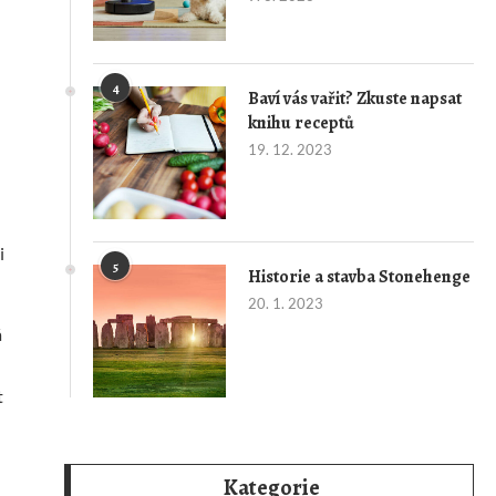
4
Baví vás vařit? Zkuste napsat
knihu receptů
19. 12. 2023
i
5
Historie a stavba Stonehenge
20. 1. 2023
á
t
Kategorie