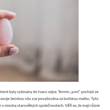
teré byly vytesány do tvaru vejce. Termín „yoni“ pochází ze
stavuje ženskou sílu a je považována za božskou matku. Tyto
 v mnoha starověkých společnostech. Věří se, že mají různé