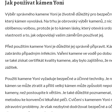
Jak používat kámen Yoni
Výběr správného kamene Yoni je životně důležitý pro bezpečný a 
který kámen vyvolává. Na trhu je obrovský výběr kamenů, z nic
oblíbenou volbou, protože je to kámen lásky, který otevírá srdc
vlastnosti a to, jak odpovídají vašim záměrům používat jej.
Před použitím kamene Yoni je důležité jej správně připravit. Ká
zabránilo případným infekcím. Vaření kamene ve vodě po dobu ně
se také získat certifikát kvality kamene, aby bylo zajištěno, že
zážitek.
Použití kamene Yoni vyžaduje bezpečné a účinné techniky. Je n
kámen se může ztratit a příliš velký kámen může způsobit nepoh
kameny, než postoupíte k větším. Je také důležité poznamenat,
metodou ke konvenční lékařské péči. Cvičení s kamenem Yoni mů
zdravotní problémy. Je však nezbytné dodržovat bezpečné a ú