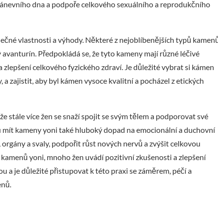
ů pánevního dna a podpoře celkového sexuálního a reprodukčního
inečné vlastnosti a výhody. Některé z nejoblíbenějších typů kamen
ný avanturín. Předpokládá se, že tyto kameny mají různé léčivé
a zlepšení celkového fyzického zdraví. Je důležité vybrat si kámen
 a zajistit, aby byl kámen vysoce kvalitní a pocházel z etických
e stále více žen se snaží spojit se svým tělem a podporovat své
u mít kameny yoni také hluboký dopad na emocionální a duchovní
rgány a svaly, podpořit růst nových nervů a zvýšit celkovou
 kamenů yoni, mnoho žen uvádí pozitivní zkušenosti a zlepšení
 a je důležité přistupovat k této praxi se záměrem, péčí a
enů.