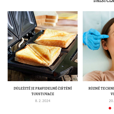
DALŠÍ ČL
DŮLEŽITÉ JE PRAVIDELNÉ ČIŠTĚNÍ
RŮZNÉ TECHNI
TOUSTOVAČE
V
8. 2. 2024
20.