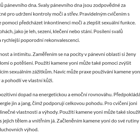
alů pánevního dna. Svaly pánevního dna jsou zodpovědné za
é pro udržení kontroly moči a střev. Pravidelným cvičením s
 pomoci předcházet inkontinenci moči a zlepšit sexuální funkce.
h, jako je leh, sezení, klečení nebo stání. Posílení svalů
 rychlejší poporodní rekonvalescenci.
ost a intimitu. Zaměřením se na pocity v pánevní oblasti si ženy
domí o potěšení. Použití kamene yoni může také pomoci zvýšit
lňujícím sexuálním zážitkům. Navíc může praxe používání kamene yon
a pohodlí ve vlastní kůži.
pozitivní dopad na energetickou a emoční rovnováhu. Předpoklád
rgie jin a jang, čímž podporují celkovou pohodu. Pro cvičení joni
dinečné vlastnosti a výhody. Použití kamene yoni může také slouži
s jejich tělem a vnitřním já. Začleněním kamene yoni do své rutiny
 duchovních výhod.