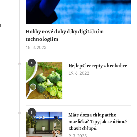
ů
Hobby nové doby díky digitálním
technologiím
18. 3. 2023
2
Nejlepší recepty z brokolice
19. 6. 2022
3
Máte doma chlupatého
mazlíčka? Tipy jak se účinně
zbavit chlupů
9. 3. 2023