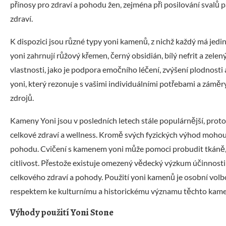
přínosy pro zdraví a pohodu žen, zejména při posilování sval
zdraví.
K dispozici jsou různé typy yoni kamenů, z nichž každý má jed
yoni zahrnují růžový křemen, černý obsidián, bílý nefrit a zele
vlastnosti, jako je podpora emočního léčení, zvýšení plodnosti 
yoni, který rezonuje s vašimi individuálními potřebami a záměry,
zdrojů.
Kameny Yoni jsou v posledních letech stále populárnější, protož
celkové zdraví a wellness. Kromě svých fyzických výhod moho
pohodu. Cvičení s kamenem yoni může pomoci probudit tkáně, o
citlivost. Přestože existuje omezený vědecký výzkum účinnosti
celkového zdraví a pohody. Použití yoni kamenů je osobní volbou
respektem ke kulturnímu a historickému významu těchto kam
Výhody použití Yoni Stone