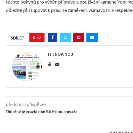
těchto pokynů pro výběr, přípravu a používání kamene Yoni moh
důležité přistupovat k praxi se záměrem, všímavostí a respekte
0
SDÍLET
IF I NOW YOU
předchozí příspěvek
Důležité je pravidelné čištění toustovače