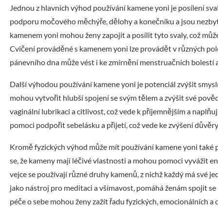
Jednou z hlavních výhod používání kamene yoni je posílení sv
podporu močového měchýře, dělohy a konečníku a jsou nezbytn
kamenem yoni mohou ženy zapojit a posílit tyto svaly, což může
Cvičení prováděné s kamenem yoni lze provádět v různých polohác
pánevního dna může vést i ke zmírnění menstruačních bolestí a
Další výhodou používání kamene yoni je potenciál zvýšit smysln
mohou vytvořit hlubší spojení se svým tělem a zvýšit své pově
vaginální lubrikaci a citlivost, což vede k příjemnějším a nap
pomoci podpořit sebelásku a přijetí, což vede ke zvýšení důvěry 
Kromě fyzických výhod může mít používání kamene yoni také 
se, že kameny mají léčivé vlastnosti a mohou pomoci vyvážit ene
vejce se používají různé druhy kamenů, z nichž každý má své je
jako nástroj pro meditaci a všímavost, pomáhá ženám spojit se 
péče o sebe mohou ženy zažít řadu fyzických, emocionálních a