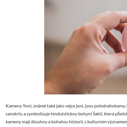
Kameny Yoni, známé také jako vejce joni, jsou polodrahokamy, k
sanskrtu a symbolizuje hinduistickou bohyni Šakti, která před
kameny mají dlouhou a bohatou historii, s kulturním významem