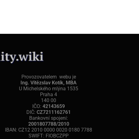
Provozovatelem webu je
Ing. Vítězslav Kotík, MBA
U Michelského mlýna 1535
Praha 4
140 00
IČO:
42143659
DIČ:
CZ7211162761
Bankovní spojení:
2001807788/2010
IBAN: CZ12 2010 0000 0020 0180 7788
SWIFT: FIOBCZPP