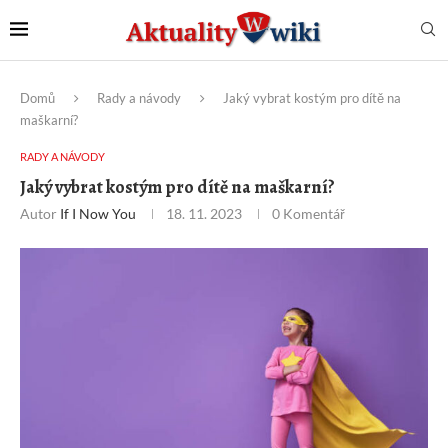
Domů
Rady a návody
Jaký vybrat kostým pro dítě na
maškarní?
RADY A NÁVODY
Jaký vybrat kostým pro dítě na maškarní?
Autor
If I Now You
18. 11. 2023
0 Komentář