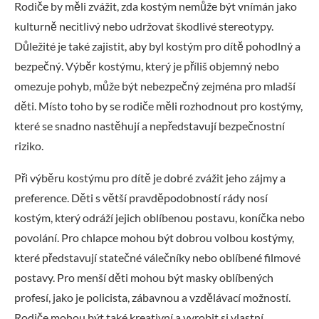
Rodiče by měli zvážit, zda kostým nemůže být vnímán jako
kulturně necitlivý nebo udržovat škodlivé stereotypy.
Důležité je také zajistit, aby byl kostým pro dítě pohodlný a
bezpečný. Výběr kostýmu, který je příliš objemný nebo
omezuje pohyb, může být nebezpečný zejména pro mladší
děti. Místo toho by se rodiče měli rozhodnout pro kostýmy,
které se snadno nastěhují a nepředstavují bezpečnostní
riziko.
Při výběru kostýmu pro dítě je dobré zvážit jeho zájmy a
preference. Děti s větší pravděpodobností rády nosí
kostým, který odráží jejich oblíbenou postavu, koníčka nebo
povolání. Pro chlapce mohou být dobrou volbou kostýmy,
které představují statečné válečníky nebo oblíbené filmové
postavy. Pro menší děti mohou být masky oblíbených
profesí, jako je policista, zábavnou a vzdělávací možností.
Rodiče mohou být také kreativní a vyrobit si vlastní