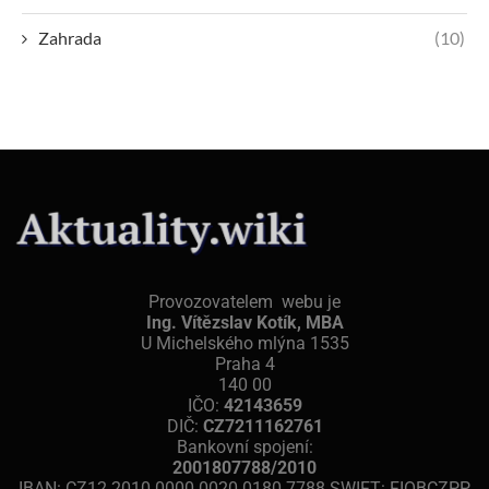
Zahrada
(10)
Provozovatelem webu je
Ing. Vítězslav Kotík, MBA
U Michelského mlýna 1535
Praha 4
140 00
IČO:
42143659
DIČ:
CZ7211162761
Bankovní spojení:
2001807788/2010
IBAN: CZ12 2010 0000 0020 0180 7788 SWIFT: FIOBCZPP