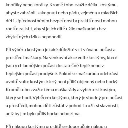
knoflíky nebo korálky. Kromě toho zvažte délku kostýmu,
abyste zabránili zakopnutí nebo pádu, zejména u mladších
dětí. Upřednostněním bezpečnosti a praktičnosti mohou
rodiče zajistit, aby si jejich dítě užilo maškarádu bez
zbytečných rizik a nepohodlí.
Při výběru kostýmu je také důležité vzít v úvahu počasí a
prostředí maškary. Na venkovní akce volte kostýmy, které
jsou v chladnějším počasí dostatečně teplé nebo v
teplejším počasí prodyšné. Pokud se maškaráda odehrává
uvnitř, volte kostým, který není příliš objemný nebo horký.
Kromě toho zvažte téma maškarády a vyberte si kostým,
který se hodí. Výběrem kostýmu, který je vhodný pro počasí
a prostředí, mohou děti zůstat v pohodlí a užít si slavnosti,
aniž by jim bylo příliš horko nebo zima.
Při nákupu kostýmu pro dítě se doporučuje nákup u