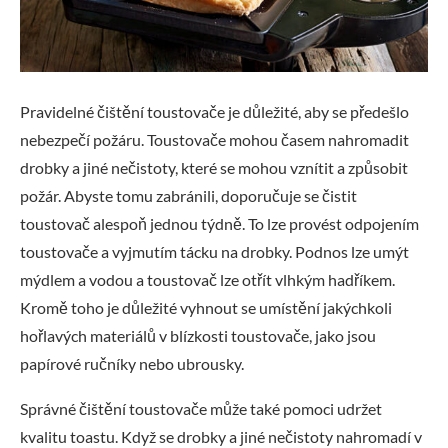
Pravidelné čištění toustovače je důležité, aby se předešlo
nebezpečí požáru. Toustovače mohou časem nahromadit
drobky a jiné nečistoty, které se mohou vznítit a způsobit
požár. Abyste tomu zabránili, doporučuje se čistit
toustovač alespoň jednou týdně. To lze provést odpojením
toustovače a vyjmutím tácku na drobky. Podnos lze umýt
mýdlem a vodou a toustovač lze otřít vlhkým hadříkem.
Kromě toho je důležité vyhnout se umístění jakýchkoli
hořlavých materiálů v blízkosti toustovače, jako jsou
papírové ručníky nebo ubrousky.
Správné čištění toustovače může také pomoci udržet
kvalitu toastu. Když se drobky a jiné nečistoty nahromadí v