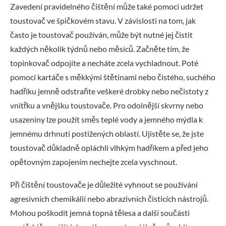
Zavedení pravidelného čištění může také pomoci udržet
toustovač ve špičkovém stavu. V závislosti na tom, jak
často je toustovač používán, může být nutné jej čistit
každých několik týdnů nebo měsíců. Začněte tím, že
topinkovač odpojíte a necháte zcela vychladnout. Poté
pomocí kartáče s měkkými štětinami nebo čistého, suchého
hadříku jemně odstraňte veškeré drobky nebo nečistoty z
vnitřku a vnějšku toustovače. Pro odolnější skvrny nebo
usazeniny lze použít směs teplé vody a jemného mýdla k
jemnému drhnutí postižených oblastí. Ujistěte se, že jste
toustovač důkladně opláchli vlhkým hadříkem a před jeho
opětovným zapojením nechejte zcela vyschnout.
Při čištění toustovače je důležité vyhnout se používání
agresivních chemikálií nebo abrazivních čisticích nástrojů.
Mohou poškodit jemná topná tělesa a další součásti