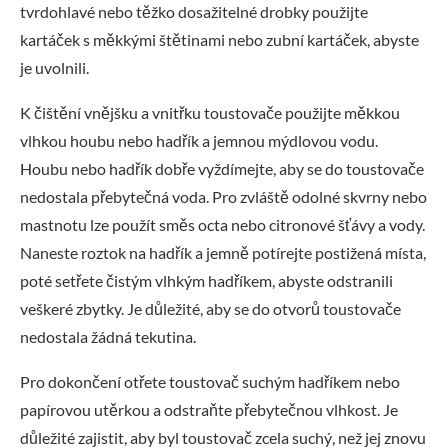
tvrdohlavé nebo těžko dosažitelné drobky použijte
kartáček s měkkými štětinami nebo zubní kartáček, abyste
je uvolnili.
K čištění vnějšku a vnitřku toustovače použijte měkkou
vlhkou houbu nebo hadřík a jemnou mýdlovou vodu.
Houbu nebo hadřík dobře vyždímejte, aby se do toustovače
nedostala přebytečná voda. Pro zvláště odolné skvrny nebo
mastnotu lze použít směs octa nebo citronové šťávy a vody.
Naneste roztok na hadřík a jemně potírejte postižená místa,
poté setřete čistým vlhkým hadříkem, abyste odstranili
veškeré zbytky. Je důležité, aby se do otvorů toustovače
nedostala žádná tekutina.
Pro dokončení otřete toustovač suchým hadříkem nebo
papírovou utěrkou a odstraňte přebytečnou vlhkost. Je
důležité zajistit, aby byl toustovač zcela suchý, než jej znovu