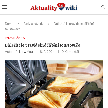
Domů
Rady a návody
Důležité je pravidelné čištění
toustovače
RADY A NÁVODY
Důležité je pravidelné čištění toustovače
Autor
If I Now You
8. 2. 2024
0 Komentář