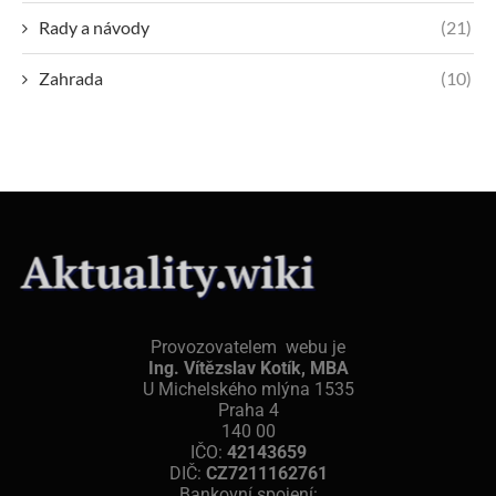
Rady a návody
(21)
Zahrada
(10)
Provozovatelem webu je
Ing. Vítězslav Kotík, MBA
U Michelského mlýna 1535
Praha 4
140 00
IČO:
42143659
DIČ:
CZ7211162761
Bankovní spojení: