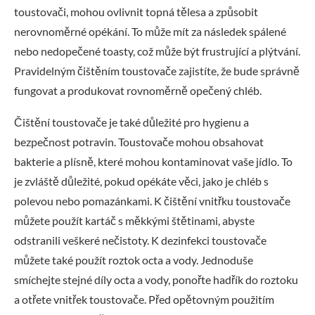
toustovači, mohou ovlivnit topná tělesa a způsobit
nerovnoměrné opékání. To může mít za následek spálené
nebo nedopečené toasty, což může být frustrující a plýtvání.
Pravidelným čištěním toustovače zajistíte, že bude správně
fungovat a produkovat rovnoměrně opečený chléb.
Čištění toustovače je také důležité pro hygienu a
bezpečnost potravin. Toustovače mohou obsahovat
bakterie a plísně, které mohou kontaminovat vaše jídlo. To
je zvláště důležité, pokud opékáte věci, jako je chléb s
polevou nebo pomazánkami. K čištění vnitřku toustovače
můžete použít kartáč s měkkými štětinami, abyste
odstranili veškeré nečistoty. K dezinfekci toustovače
můžete také použít roztok octa a vody. Jednoduše
smíchejte stejné díly octa a vody, ponořte hadřík do roztoku
a otřete vnitřek toustovače. Před opětovným použitím