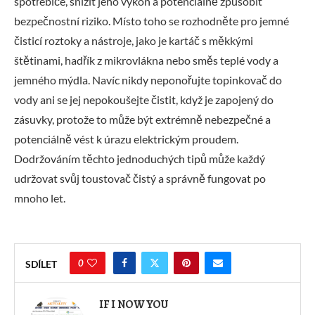
spotřebiče, snížit jeho výkon a potenciálně způsobit
bezpečnostní riziko. Místo toho se rozhodněte pro jemné
čisticí roztoky a nástroje, jako je kartáč s měkkými
štětinami, hadřík z mikrovlákna nebo směs teplé vody a
jemného mýdla. Navíc nikdy neponořujte topinkovač do
vody ani se jej nepokoušejte čistit, když je zapojený do
zásuvky, protože to může být extrémně nebezpečné a
potenciálně vést k úrazu elektrickým proudem.
Dodržováním těchto jednoduchých tipů může každý
udržovat svůj toustovač čistý a správně fungovat po
mnoho let.
0
SDÍLET
IF I NOW YOU