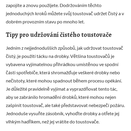
zapojíte a znovu použijete. Dodržováním těchto
jednoduchých kroků můžete svůj toustovač udržet čistý a v
dobrém provozním stavu po mnoho let.
Tipy pro udržování čistého toustovače
Jedním z nejjednodušších způsobů, jak udržovat toustovač
čistý, je použití tácku na drobky. Většina toustovačů je
vybavena vyjímatelnou přihrádkou umístěnou ve spodní
části spotřebiče, která shromažďuje veškeré drobky nebo
nečistoty, které mohou spadnout během procesu opékání.
Je důležité pravidelně vyjímat a vyprazdňovat tento tác,
aby se zabránilo hromadění drobků, které mohou nejen
zašpinit toustovač, ale také představovat nebezpečí požáru.
Jednoduše vysuňte zásobník, vyhoďte drobky a otřete jej
vlhkým hadříkem, než jej vrátíte do toustovače.