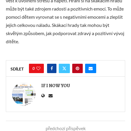
vést k uvolnění stresu a napětí. Hraní si na skákacím hradu
může být také zdrojem radosti a pozitivních emocí. To může
pomoci dětem vyrovnat se s negativními emocemi a zlepšit
jejich celkovou náladu. Skákací hrady tak mohou být
skvělým způsobem, jak podporovat zdravý a pozitivní vývoj
dítěte.
0
SDÍLET
IF I NOW YOU
předchozí příspěvek