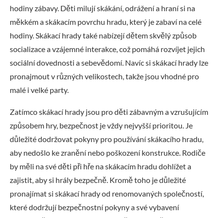
hodiny zábavy. Děti milují skákání, odrážení a hraní si na
měkkém a skákacím povrchu hradu, který je zabaví na celé
hodiny. Skákací hrady také nabízejí dětem skvělý způsob
socializace a vzájemné interakce, což pomáhá rozvíjet jejich
sociální dovednosti a sebevědomí. Navíc si skákací hrady lze
pronajmout v různých velikostech, takže jsou vhodné pro
malé i velké party.
Zatímco skákací hrady jsou pro děti zábavným a vzrušujícím
způsobem hry, bezpečnost je vždy nejvyšší prioritou. Je
důležité dodržovat pokyny pro používání skákacího hradu,
aby nedošlo ke zranění nebo poškození konstrukce. Rodiče
by měli na své děti při hře na skákacím hradu dohlížet a
zajistit, aby si hrály bezpečně. Kromě toho je důležité
pronajímat si skákací hrady od renomovaných společností,
které dodržují bezpečnostní pokyny a své vybavení