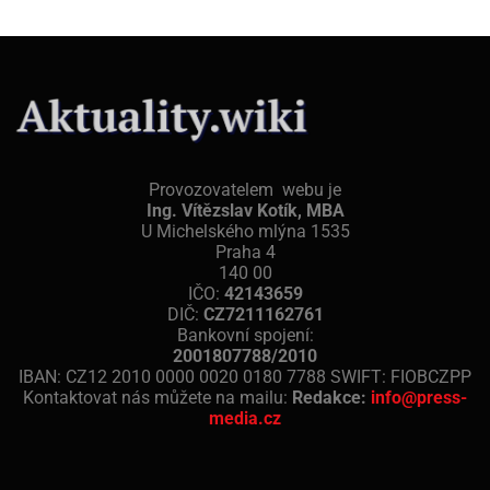
Provozovatelem webu je
Ing. Vítězslav Kotík, MBA
U Michelského mlýna 1535
Praha 4
140 00
IČO:
42143659
DIČ:
CZ7211162761
Bankovní spojení:
2001807788/2010
IBAN: CZ12 2010 0000 0020 0180 7788 SWIFT: FIOBCZPP
Kontaktovat nás můžete na mailu:
Redakce:
info@press-
media.cz