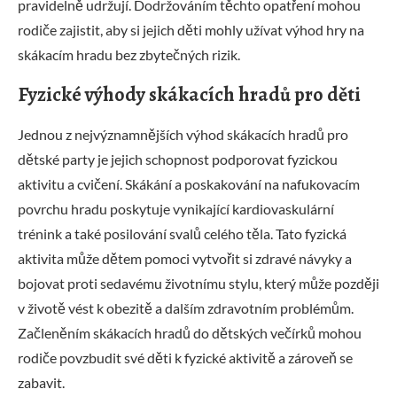
pravidelně udržují. Dodržováním těchto opatření mohou
rodiče zajistit, aby si jejich děti mohly užívat výhod hry na
skákacím hradu bez zbytečných rizik.
Fyzické výhody skákacích hradů pro děti
Jednou z nejvýznamnějších výhod skákacích hradů pro
dětské party je jejich schopnost podporovat fyzickou
aktivitu a cvičení. Skákání a poskakování na nafukovacím
povrchu hradu poskytuje vynikající kardiovaskulární
trénink a také posilování svalů celého těla. Tato fyzická
aktivita může dětem pomoci vytvořit si zdravé návyky a
bojovat proti sedavému životnímu stylu, který může později
v životě vést k obezitě a dalším zdravotním problémům.
Začleněním skákacích hradů do dětských večírků mohou
rodiče povzbudit své děti k fyzické aktivitě a zároveň se
zabavit.