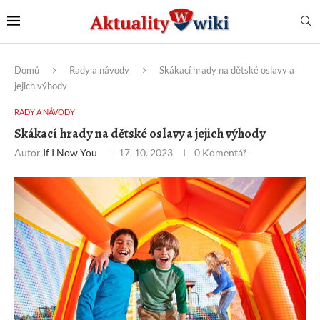
Domů
Rady a návody
Skákací hrady na dětské oslavy a
jejich výhody
RADY A NÁVODY
Skákací hrady na dětské oslavy a jejich výhody
Autor
If I Now You
17. 10. 2023
0 Komentář