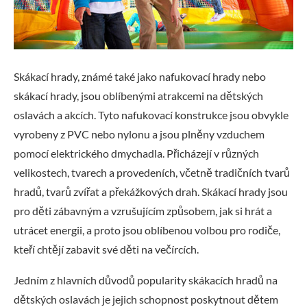
Skákací hrady, známé také jako nafukovací hrady nebo
skákací hrady, jsou oblíbenými atrakcemi na dětských
oslavách a akcích. Tyto nafukovací konstrukce jsou obvykle
vyrobeny z PVC nebo nylonu a jsou plněny vzduchem
pomocí elektrického dmychadla. Přicházejí v různých
velikostech, tvarech a provedeních, včetně tradičních tvarů
hradů, tvarů zvířat a překážkových drah. Skákací hrady jsou
pro děti zábavným a vzrušujícím způsobem, jak si hrát a
utrácet energii, a proto jsou oblíbenou volbou pro rodiče,
kteří chtějí zabavit své děti na večírcích.
Jedním z hlavních důvodů popularity skákacích hradů na
dětských oslavách je jejich schopnost poskytnout dětem